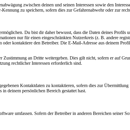
ssenabwägung zwischen deinen und seinen Interessen sowie den Interes
-Kennung zu speichern, sofern dies zur Gefahrenabwehr oder zur recht
möglichen. Du bist dir daher bewusst, dass die Daten deines Profils und
mationen nur für einen eingeschränkten Nutzerkreis (z. B. andere regist
oder kontaktiere den Betreiber. Die E-Mail-Adresse aus deinem Profil 
r Zustimmung an Dritte weitergeben. Dies gilt nicht, sofern er auf Gr
zung rechtlicher Interessen erforderlich sind.
ngegebenen Kontaktdaten zu kontaktieren, sofern dies zur Übermittlung z
s in deinem persönlichen Bereich gestattet hast.
oftware umfassen. Sofern der Betreiber in anderen Bereichen seiner So