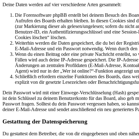
Deine Daten werden auf vier verschiedene Arten gesammelt:
Die Forensoftware phpBB erstellt bei deinem Besuch des Board
Aufrufen des Boards erhalten bleiben. In diesen Cookies sind d
(zur Markierung dieser als gelesen/ungelesen; sofern du nicht 
Benutzer-ID, ein Authentifizierungsschlüssel und eine Session-
Cookies löschen“ löschen.
Weiterhin werden die Daten gespeichert, die du bei der Registr
E-Mail-Adresse und ein Passwort notwendig. Wenn durch den Bet
Wenn du einen Beitrag oder eine private Nachricht erstellst, so
Fällen wird auch deine IP-Adresse gespeichert. Die IP-Adress
Änderungen an zentralen Profildaten (E-Mail-Adresse, Kontoa
Agent) wird nur in der „Wer ist online?“-Funktion angezeigt un
Schließlich erfordern einzelne Funktionen des Boards, dass w
explizit von dir gesetzte Lesezeichen oder Benachrichtigungsfu
Dein Passwort wird mit einer Einwege-Verschlüsselung (Hash) gespeich
ist dein Schlüssel zu deinem Benutzerkonto für das Board, also geh m
Passwort fragen. Solltest du dein Passwort vergessen haben, so kan
deiner E-Mail-Adresse und sendet anschließend ein neu generiertes P
Gestattung der Datenspeicherung
Du gestattest dem Betreiber, die von dir eingegebenen und oben nähe