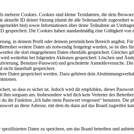
s mehrere Cookies. Cookies sind kleine Textdateien, die dein Browser 
ie aktuelle ID deiner Sitzung (damit dir alle Seitenaufrufe zugeordnet
angemeldet bist) sowie Informationen über deine Teilnahme an Umfragen
ID gespeichert. Die Cookies haben standardmäßig eine Gültigkeit von e
ierung, in deinem Profil oder deinem persönlichem Bereich angibst. Für
reiber weitere Daten als notwendig festgelegt wurden, so ist dies für 
 werden die dort eingegebenen Daten ebenfalls gespeichert. Gleiches gi
e wird weiterhin bei folgenden Aktionen gespeichert: Löschen und Änd
ktivierung, Benutzer-Passwort) und gescheiterte Anmeldeversuche. D
d nicht dauerhaft gespeichert.
eitere Daten gespeichert werden. Dazu gehören dein Abstimmungsverhal
nktionen.
ert, so dass es sicher ist. Jedoch wird dir empfohlen, dieses Passwor
it ihm sorgsam um. Insbesondere wird dich kein Vertreter des Betreibe
nst du die Funktion „Ich habe mein Passwort vergessen“ benutzen. Di
asswort an diese Adresse, mit dem du dann auf das Board zugreifen kan
r spezifizierten Daten zu speichern, um das Board betreiben und anbiet