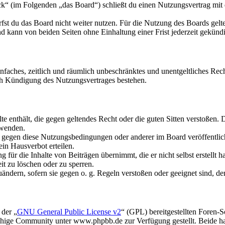
 (im Folgenden „das Board“) schließt du einen Nutzungsvertrag mit d
fst du das Board nicht weiter nutzen. Für die Nutzung des Boards gelten
 kann von beiden Seiten ohne Einhaltung einer Frist jederzeit gekünd
 einfaches, zeitlich und räumlich unbeschränktes und unentgeltliches R
ch Kündigung des Nutzungsvertrages bestehen.
alte enthält, die gegen geltendes Recht oder die guten Sitten verstoßen. 
rwenden.
n gegen diese Nutzungsbedingungen oder anderer im Board veröffentli
in Hausverbot erteilen.
für die Inhalte von Beiträgen übernimmt, die er nicht selbst erstellt 
it zu löschen oder zu sperren.
uändern, sofern sie gegen o. g. Regeln verstoßen oder geeignet sind, 
 der „
GNU General Public License v2
“ (GPL) bereitgestellten Foren
hige Community unter www.phpbb.de zur Verfügung gestellt. Beide hab