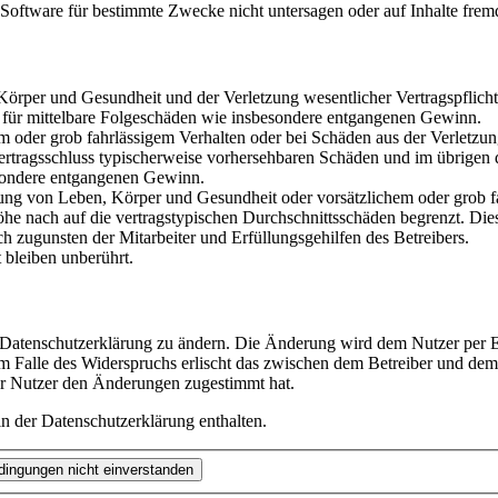
oftware für bestimmte Zwecke nicht untersagen oder auf Inhalte frem
rper und Gesundheit und der Verletzung wesentlicher Vertragspflichten
ch für mittelbare Folgeschäden wie insbesondere entgangenen Gewinn.
em oder grob fahrlässigem Verhalten oder bei Schäden aus der Verletz
i Vertragsschluss typischerweise vorhersehbaren Schäden und im übrigen
besondere entgangenen Gewinn.
ng von Leben, Körper und Gesundheit oder vorsätzlichem oder grob fah
e nach auf die vertragstypischen Durchschnittsschäden begrenzt. Dies
h zugunsten der Mitarbeiter und Erfüllungsgehilfen des Betreibers.
bleiben unberührt.
e Datenschutzerklärung zu ändern. Die Änderung wird dem Nutzer per E-
m Falle des Widerspruchs erlischt das zwischen dem Betreiber und dem 
er Nutzer den Änderungen zugestimmt hat.
n der Datenschutzerklärung enthalten.